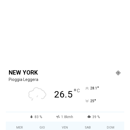
NEW YORK
Pioggia Leggera
°
28.1
°
C
26.5
°
25
83 %
1.8kmh
39 %
MER
GIO
VEN
SAB
DOM